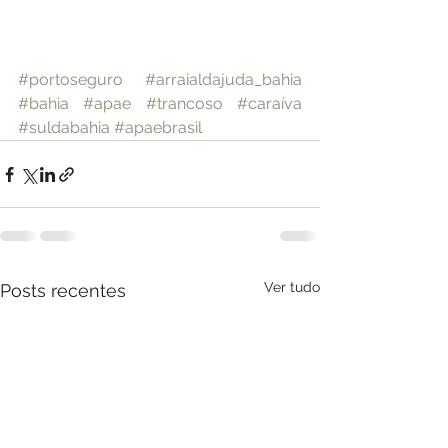
#portoseguro
#arraialdajuda_bahia
#bahia
#apae
#trancoso
#caraíva
#suldabahia
#apaebrasil
Ver tudo
Posts recentes