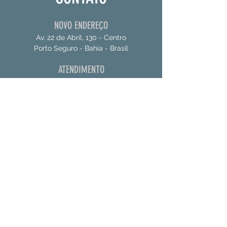
NOVO ENDEREÇO
Av. 22 de Abril, 130 - Centro
Porto Seguro - Bahia - Brasil
ATENDIMENTO
Segunda a Sexta-feira, das 8 às 17 horas
CONTATE-NOS
73 -999061534
E-MAIL
apaeportoseguro@gmail.com