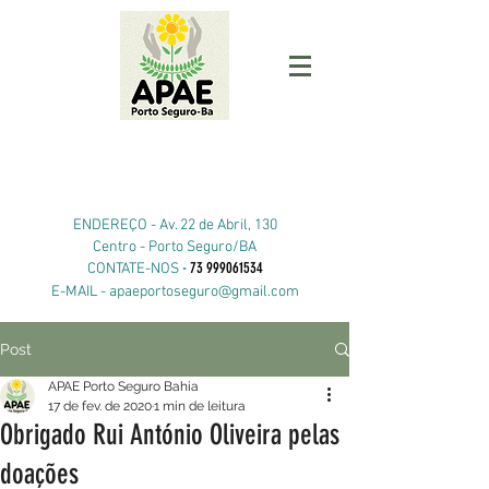
ENDEREÇO -
Av. 22 de Abril, 130
Centro - Porto Seguro/BA
-
73 999061534
CONTATE-NOS
E-MAIL -
apaeportoseguro@gmail.com
Post
APAE Porto Seguro Bahia
17 de fev. de 2020
1 min de leitura
Obrigado Rui António Oliveira pelas
doações