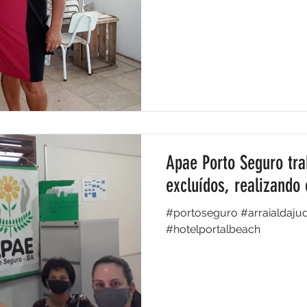
Apae Porto Seguro tr
excluídos, realizando 
#portoseguro #arraialdaju
#hotelportalbeach