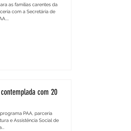
ara as famílias carentes da
eria com a Secretária de
A....
i contemplada com 20
o programa PAA, parceria
...