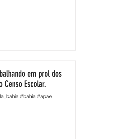
abalhando em prol dos
o Censo Escolar.
da_bahia #bahia #apae