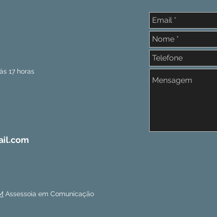
às 17 horas
il.com
M
Assessoia em Comunicação