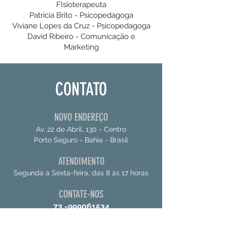
FIsioterapeuta
Patricia Brito - Psicopedagoga
Viviane Lopes da Cruz - Psicopedagoga
David Ribeiro - Comunicação e
Marketing
CONTATO
NOVO ENDEREÇO
Av. 22 de Abril, 130 - Centro
Porto Seguro - Bahia - Brasil
ATENDIMENTO
Segunda a Sexta-feira, das 8 às 17 horas
CONTATE-NOS
73 -999061534