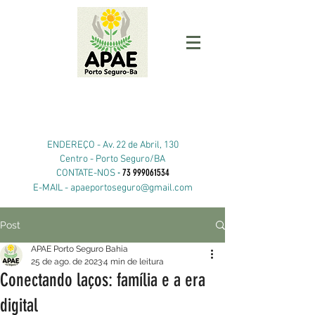
ENDEREÇO -
Av. 22 de Abril, 130
Centro - Porto Seguro/BA
-
73 999061534
CONTATE-NOS
E-MAIL -
apaeportoseguro@gmail.com
Post
APAE Porto Seguro Bahia
25 de ago. de 2023
4 min de leitura
Conectando laços: família e a era
digital